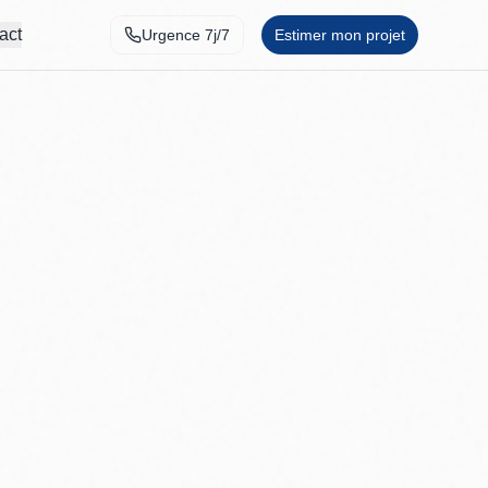
act
Urgence 7j/7
Estimer mon projet