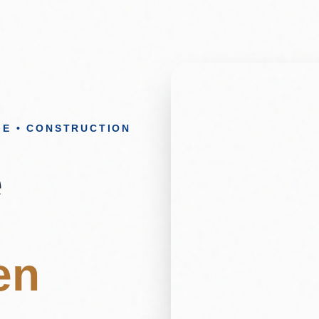
GE • CONSTRUCTION
e
en