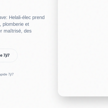
ve: Helali-élec prend
, plomberie et
er maîtrisé, des
e 7j/7
apide 7j/7