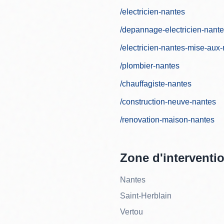
/electricien-nantes
/depannage-electricien-nant
/electricien-nantes-mise-aux
/plombier-nantes
/chauffagiste-nantes
/construction-neuve-nantes
/renovation-maison-nantes
Zone d'interventi
Nantes
Saint-Herblain
Vertou