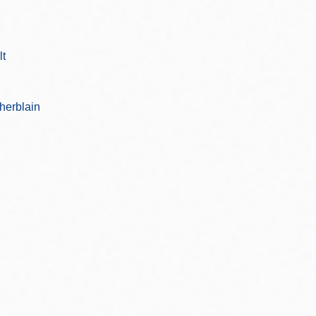
lt
herblain