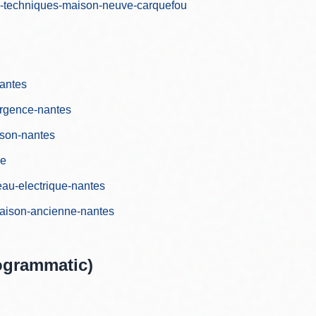
ots-techniques-maison-neuve-carquefou
nantes
urgence-nantes
ison-nantes
ce
eau-electrique-nantes
maison-ancienne-nantes
ogrammatic)