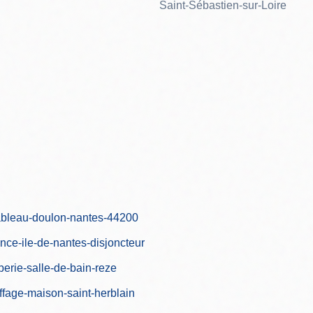
Saint-Sébastien-sur-Loire
tableau-doulon-nantes-44200
nce-ile-de-nantes-disjoncteur
berie-salle-de-bain-reze
uffage-maison-saint-herblain