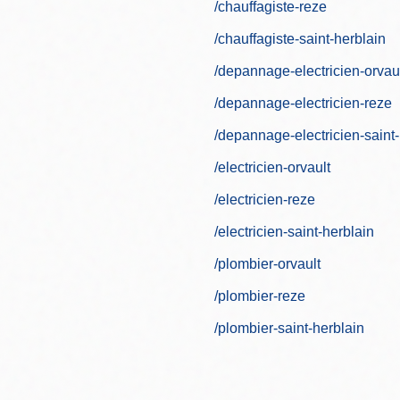
/chauffagiste-reze
/chauffagiste-saint-herblain
/depannage-electricien-orvau
/depannage-electricien-reze
/depannage-electricien-saint-
/electricien-orvault
/electricien-reze
/electricien-saint-herblain
/plombier-orvault
/plombier-reze
/plombier-saint-herblain