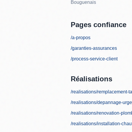
Bouguenais
Pages confiance
/a-propos
/garanties-assurances
/process-service-client
Réalisations
/realisations/remplacement-
/realisations/depannage-urge
/realisations/renovation-plom
/realisations/installation-cha