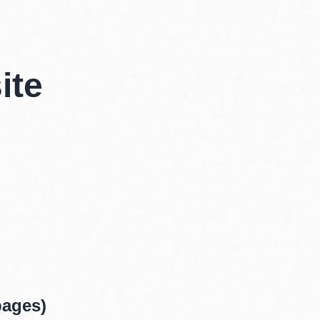
ite
pages)