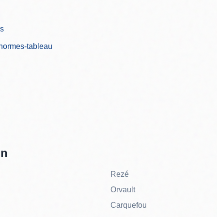
es
-normes-tableau
on
Rezé
Orvault
Carquefou