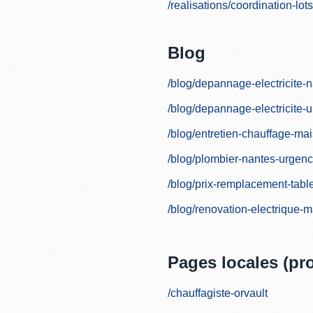
/realisations/coordination-l
Blog
/blog/depannage-electricite-
/blog/depannage-electricite-
/blog/entretien-chauffage-ma
/blog/plombier-nantes-urgen
/blog/prix-remplacement-tabl
/blog/renovation-electrique-
Pages locales (pr
/chauffagiste-orvault