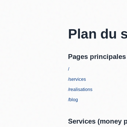
Plan du s
Pages principales
/
/services
/realisations
/blog
Services (money 