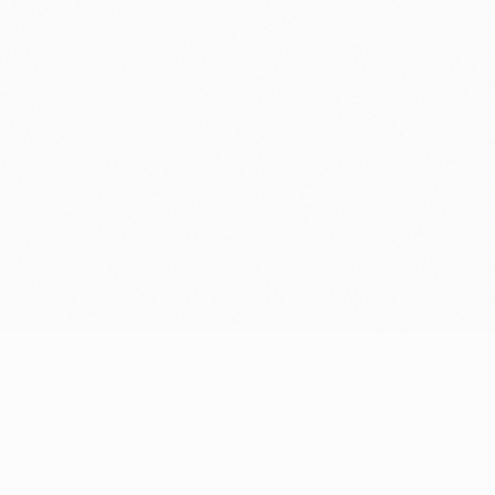
Prêt à donner vie à votre
projet avec
sérénité
?