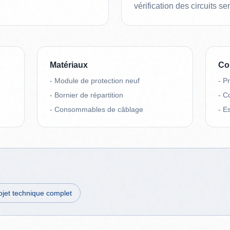
vérification des circuits se
Matériaux
Con
-
Module de protection neuf
-
Pr
-
Bornier de répartition
-
Co
-
Consommables de câblage
-
Es
ojet technique complet