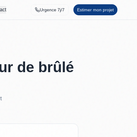
act
Urgence 7j/7
Estimer mon projet
r de brûlé
t